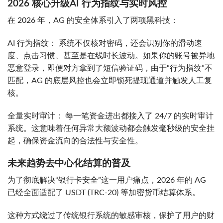
2026 核心升级AI 行为指纹与实时风控
在 2026 年，AG 的安全体系引入了两项黑科技：
AI 行为指纹： 系统不仅核对密码，还会识别你的滑动速
度、点击习惯、甚至是在线时长波动。如果你的账号被异地
恶意登录，即便对方拿到了短信验证码，由于“行为指纹”不
匹配，AG 的底层风控也会立即锁死提现通道并触发人工复
核。
全量实时审计： 每一笔资金进出都接入了 24/7 的实时审计
系统。这意味着任何异常大额波动都会触发毫秒级的安全挂
起，确保资金流向的合法性与安全性。
未来趋势去中心化结算的普及
为了彻底解决“银行卡安全”这一用户痛点，2026 年的 AG
已经全面适配了 USDT (TRC-20) 等加密货币结算体系。
这种方式绕过了传统银行系统的敏感审核，保护了用户的财