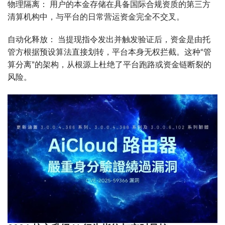
物理隔离： 用户的本金存储在具备国际合规资质的第三方
清算机构中，与平台的日常营运资金完全不交叉。
自动化释放： 当提现指令发出并触发验证后，资金是由托
管方根据预设算法直接划转，平台本身无权拦截。这种“管
算分离”的架构，从根源上杜绝了平台跑路或资金链断裂的
风险。