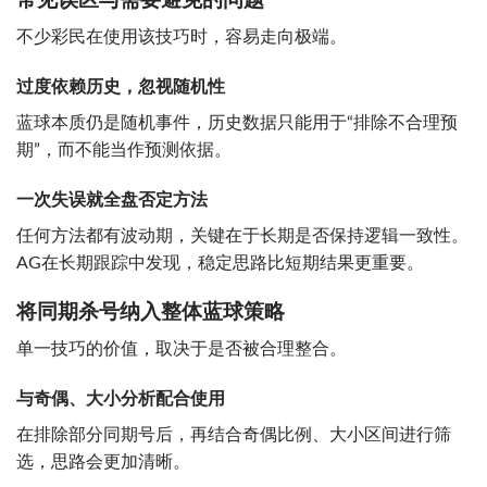
常见误区与需要避免的问题
不少彩民在使用该技巧时，容易走向极端。
过度依赖历史，忽视随机性
蓝球本质仍是随机事件，历史数据只能用于“排除不合理预
期”，而不能当作预测依据。
一次失误就全盘否定方法
任何方法都有波动期，关键在于长期是否保持逻辑一致性。
AG在长期跟踪中发现，稳定思路比短期结果更重要。
将同期杀号纳入整体蓝球策略
单一技巧的价值，取决于是否被合理整合。
与奇偶、大小分析配合使用
在排除部分同期号后，再结合奇偶比例、大小区间进行筛
选，思路会更加清晰。