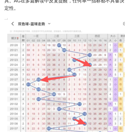
具。AG在多篇解读中反复提醒，任何单一指标都不具备决
定性。