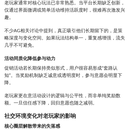
老玩家通常对核心玩法已非常熟悉。当平台长期缺乏创新，
仅通过界面微调或简单活动维持活跃度时，很难再次激发兴
趣。
不少AG相关讨论中提到，真正吸引他们长期留下的，是策
略深度与变化空间。如果玩法结构单一，重复感增强，流失
几乎不可避免。
活动同质化降低参与动力
促销活动若长期保持类似形式，用户很容易形成“套路认
知”。当奖励机制缺乏诚意或透明度时，参与意愿会明显下
降。
老玩家更在意活动设计的逻辑与公平性，而非单纯奖励数
额。一旦信任感下降，回归意愿也随之减弱。
社交环境变化对老玩家的影响
核心圈层解散带来的失落感