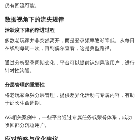
仍有回流可能。
数据视角下的流失规律
活跃度下降的渐进过程
多数老玩家并非突然离开，而是登录频率逐渐降低。从每日
在线到每周一次，再到偶尔查看，这是典型路径。
通过分析登录周期变化，平台可以提前识别风险用户，进行
针对性沟通。
分层管理的重要性
将老玩家单独分层管理，提供差异化活动与专属内容，有助
于延长生命周期。
AG相关案例中，一些平台通过专属任务或荣誉体系，成功
唤回部分沉睡用户。
应对策略与优化建议