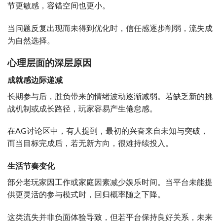
节更敏感，容错空间也更小。
当问题反复出现而未得到优化时，信任感逐步削弱，流失成
为自然选择。
心理层面的深层原因
成就感边际递减
长期参与后，胜负带来的情绪波动逐渐减弱。若缺乏新的挑
战机制或成长路径，玩家容易产生倦怠感。
在AG讨论区中，有人提到，最初的兴奋来自未知与突破，
而当目标完成后，若无新方向，很难持续投入。
生活节奏变化
部分老玩家因工作或家庭因素减少娱乐时间。当平台未能提
供更灵活的参与模式时，回归概率随之下降。
这类流失并非负面体验导致，但若平台保持良好关系，未来