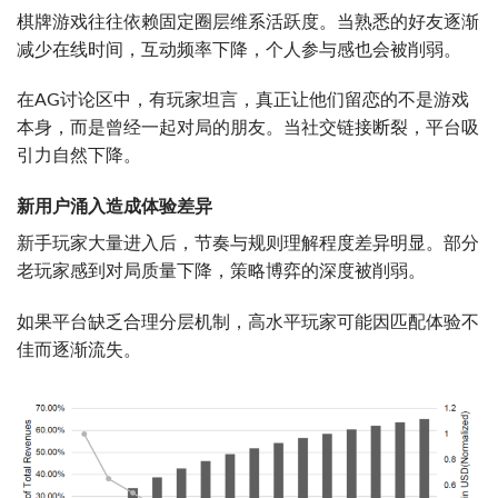
棋牌游戏往往依赖固定圈层维系活跃度。当熟悉的好友逐渐
减少在线时间，互动频率下降，个人参与感也会被削弱。
在AG讨论区中，有玩家坦言，真正让他们留恋的不是游戏
本身，而是曾经一起对局的朋友。当社交链接断裂，平台吸
引力自然下降。
新用户涌入造成体验差异
新手玩家大量进入后，节奏与规则理解程度差异明显。部分
老玩家感到对局质量下降，策略博弈的深度被削弱。
如果平台缺乏合理分层机制，高水平玩家可能因匹配体验不
佳而逐渐流失。