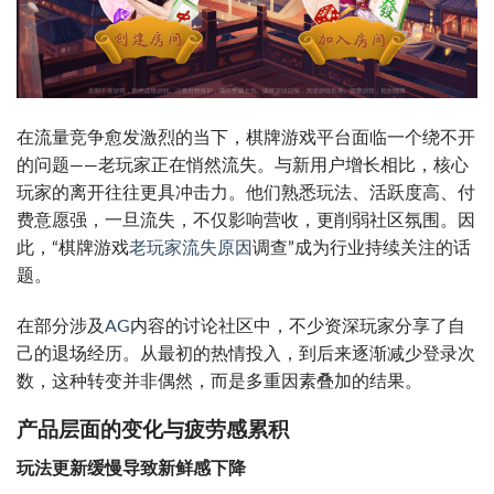
在流量竞争愈发激烈的当下，棋牌游戏平台面临一个绕不开
的问题——老玩家正在悄然流失。与新用户增长相比，核心
玩家的离开往往更具冲击力。他们熟悉玩法、活跃度高、付
费意愿强，一旦流失，不仅影响营收，更削弱社区氛围。因
此，“棋牌游戏
老玩家流失原因
调查”成为行业持续关注的话
题。
在部分涉及
AG
内容的讨论社区中，不少资深玩家分享了自
己的退场经历。从最初的热情投入，到后来逐渐减少登录次
数，这种转变并非偶然，而是多重因素叠加的结果。
产品层面的变化与疲劳感累积
玩法更新缓慢导致新鲜感下降