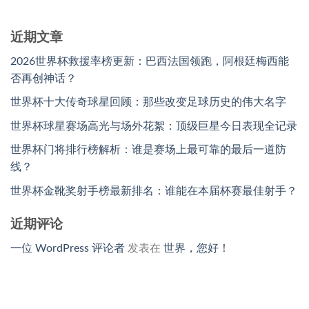
近期文章
2026世界杯救援率榜更新：巴西法国领跑，阿根廷梅西能
否再创神话？
世界杯十大传奇球星回顾：那些改变足球历史的伟大名字
世界杯球星赛场高光与场外花絮：顶级巨星今日表现全记录
世界杯门将排行榜解析：谁是赛场上最可靠的最后一道防
线？
世界杯金靴奖射手榜最新排名：谁能在本届杯赛最佳射手？
近期评论
一位 WordPress 评论者
发表在
世界，您好！