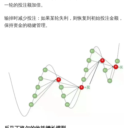
一轮的投注额加倍。
输掉时减少投注：如果某轮失利，则恢复到初始投注金额，
保持资金的稳健管理。