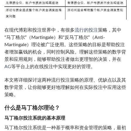
在现代博彩和投注世界中，有很多
流行的投注
策略，其中
“马丁格尔”（Martingale）和“反马丁格尔”（Anti-
Martingale）理论被广泛使用。这些策略的目标是帮助投注
者增加赢钱的机会，同时控制风险。理解这些策略的数学背
景和应用规则，能够帮助投注者做出更理智的决策，并在
AG
等平台上的在线投注中实现更好的管理。
本文将详细探讨这两种流行投注策略的原理、优缺点以及其
数学背景，让你能够更好地理解如何在实际投注中应用这些
策略。
什么是马丁格尔理论？
马丁格尔投注系统的基本原理
马丁格尔投注系统是一种基于概率和资金管理的策略，最初