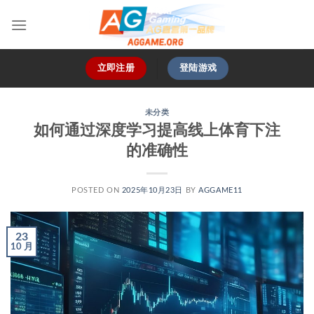
跳
到
内
容
立即注册
登陆游戏
未分类
如何通过深度学习提高线上体育下注
的准确性
POSTED ON
2025年10月23日
BY
AGGAME11
23
10 月