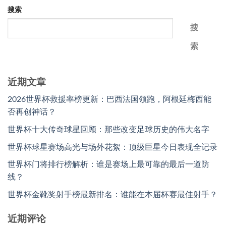
搜索
搜
索
近期文章
2026世界杯救援率榜更新：巴西法国领跑，阿根廷梅西能
否再创神话？
世界杯十大传奇球星回顾：那些改变足球历史的伟大名字
世界杯球星赛场高光与场外花絮：顶级巨星今日表现全记录
世界杯门将排行榜解析：谁是赛场上最可靠的最后一道防
线？
世界杯金靴奖射手榜最新排名：谁能在本届杯赛最佳射手？
近期评论