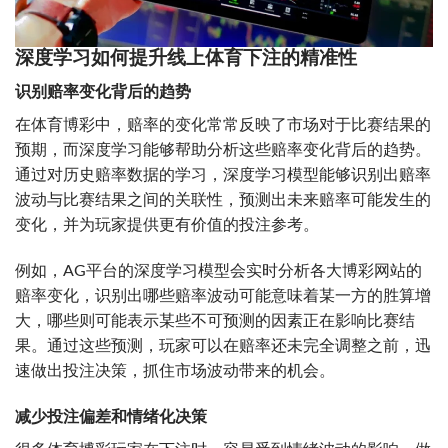
深度学习如何提升线上体育下注的精准性
识别赔率变化背后的趋势
在体育博彩中，赔率的变化常常反映了市场对于比赛结果的
预期，而深度学习能够帮助分析这些赔率变化背后的趋势。
通过对历史赔率数据的学习，深度学习模型能够识别出赔率
波动与比赛结果之间的关联性，预测出未来赔率可能发生的
变化，并为玩家提供更有价值的投注参考。
例如，AG平台的深度学习模型会实时分析各大博彩网站的
赔率变化，识别出哪些赔率波动可能意味着某一方的胜算增
大，哪些则可能表示某些不可预测的因素正在影响比赛结
果。通过这些预测，玩家可以在赔率还未完全调整之前，迅
速做出投注决策，抓住市场波动带来的机会。
减少投注偏差和情绪化决策