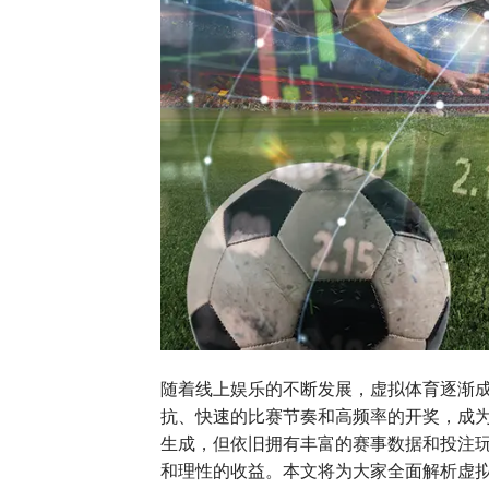
随着线上娱乐的不断发展，虚拟体育逐渐
抗、快速的比赛节奏和高频率的开奖，成
生成，但依旧拥有丰富的赛事数据和投注
和理性的收益。本文将为大家全面解析虚