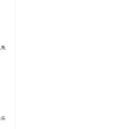
以免
验乐