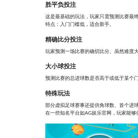
胜平负投注
这是最基础的玩法，玩家只需预测比赛最
特点：入门门槛低，适合新手。
精确比分投注
玩家预测一场比赛的确切比分。虽然难度
大小球投注
预测比赛的总进球数是否高于或低于某个门
特殊玩法
部分虚拟足球赛事还提供角球数、首个进
在一些知名平台如AG娱乐官网，玩家能够