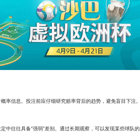
含概率信息。投注前应仔细研究赔率背后的趋势，避免盲目下注
定中往往具备“强弱”差别。通过长期观察，可以发现某些球队的