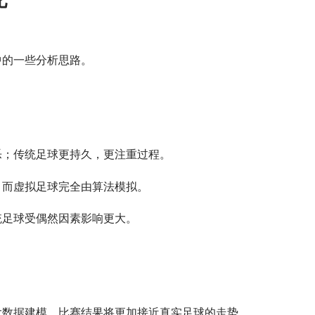
比
中的一些分析思路。
乐；传统足球更持久，更注重过程。
，而虚拟足球完全由算法模拟。
统足球受偶然因素影响更大。
大数据建模，比赛结果将更加接近真实足球的走势。