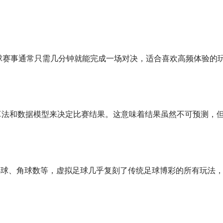
球赛事通常只需几分钟就能完成一场对决，适合喜欢高频体验的
算法和数据模型来决定比赛结果。这意味着结果虽然不可预测，
小球、角球数等，虚拟足球几乎复刻了传统足球博彩的所有玩法