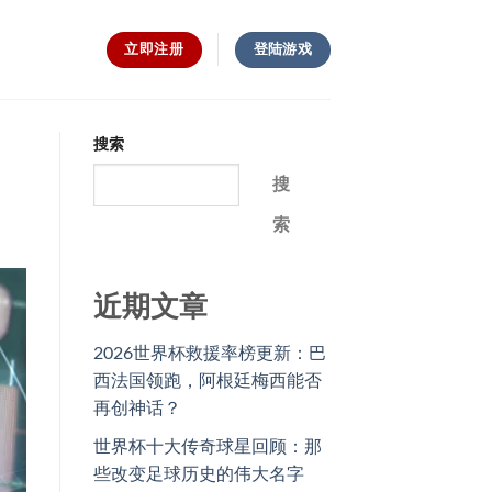
立即注册
登陆游戏
搜索
搜
索
近期文章
2026世界杯救援率榜更新：巴
西法国领跑，阿根廷梅西能否
再创神话？
世界杯十大传奇球星回顾：那
些改变足球历史的伟大名字