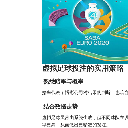
虚拟足球投注的实用策略
熟悉赔率与概率
赔率代表了博彩公司对结果的判断，也暗
结合数据走势
虚拟足球虽然由系统生成，但不同球队在设
率更高，从而做出更精准的投注。